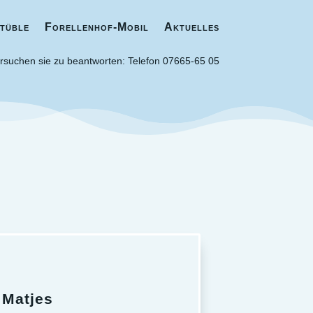
tüble
Forellenhof-Mobil
Aktuelles
tüble
Forellenhof-Mobil
Aktuelles
rsuchen sie zu beantworten: Telefon 07665-65 05
Matjes